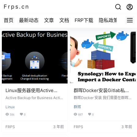
Frps.cn
首页
最新动态
文章
文档
FRP下载
隐私政策
Linux服务器使用Active
群晖Docker安装Gitlab私有
Backup for Business同步文
仓库并配置FRP端口映射域
Active Backup for Business Activ
群晖Docker 安装 我们需要在群晖的
件到群晖
e Backup for Business是群晖NAS
名访问
插件中心安装Docker 安装Gitlab 点
Linux
群辉
的一个套件。 主要功能： 支持Wind
击Docker，选择注册表 搜索gitlab-
ows 服务器/PC、Linux服务器、S
ce 右击下载镜像 选择最新版就可以
586
0
887
0
MB/rsync文件服务器以及VMware
了 接下来我们找到需要运行的容器
vSphere/Microsoft Hyper-V虚拟机
网络这里默认即可 gitlab比较费资
FRPS
3 年前
FRPS
3 年前
备份 灵活的计划和保留策略可自定
源，默认的话我们这里也不做修改
义备份策略 支持备份数据还原，包
了。 当然也可以限制gitlab内存，一
括完整设备还原、即时还原和精细
般在2-4g左右 添加一下环境变量 GI