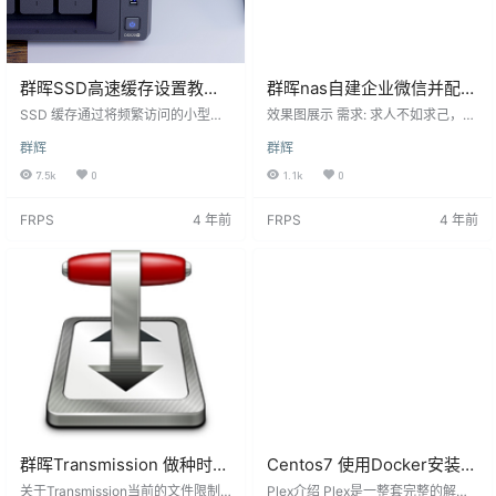
群晖SSD高速缓存设置教程
群晖nas自建企业微信并配置
添加SSD固态硬盘作为缓存
异常通知
SSD 缓存通过将频繁访问的小型文
效果图展示 需求: 求人不如求己，告
盘
件（随机放置的小型数据块）存储
警信息发在某酱等第三方的告警，
群辉
群辉
到存储空间或 LUN 上装载的 SSD
如果对方异常了或者突然收费了，
缓存的 SSD，来提高随机访问的性
我们还无法使用，所以我找了一晚
7.5k
0
1.1k
0
能。 启用 SSD 缓存的目的是提高存
上脚本，我们使用自己的脚本进行
储空间中经常访问的小部分数据的
群晖nas消息推送。如果没有服务器
FRPS
4 年前
FRPS
4 年前
随机访问性能。例如，大量连续读
的话，也可以使用群晖nas搭建一个
取或写入操作（例如，高清视频串
php环境，我这920+就不让它遭这
流）和完全随机数据读取模式都没
个醉了，做一个nas该做的事情 群晖
有重读模式，这种情况下，部署 SS
NAS这里显示的通知结果也会发送
D 之后的改善程度会相对有限。对
给企业微信 微信告警通知界面 创建
于一般的应用程序，建议启用跳过
企业微信 如果已经有企业微信的童
连续 I…
鞋，可…
群晖Transmission 做种时提
Centos7 使用Docker安装
示红种Unable to save
Plex媒体播放器
关于Transmission当前的文件限制,
Plex介绍 Plex是一整套完整的解决