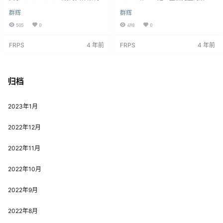
resume file: Too many
如下图,打开群晖的SSH,使用任意SS
方案（Server + Client），Plex应
群辉
群辉
H工具连接以后,按如下方式填入即
用支持众多平台和设备，比如Andro
open files
可找到 解决办法 第一种解决方法 然
id TV、Apple TV、智能电视等使用
505
0
498
0
后添加计划任务 群晖系统跟所有linu
流媒体传输的设备;Android、iOS的
x系统一样，有ulimit的限制，可以
移动设备；也支持win和macOS系
FRPS
4 年前
FRPS
4 年前
在群晖的ssh终端中敲入ulimit -n ，
统的电脑；支持部分Home Access
看到只有1024，这显然不够PT爱好
ories智能设备；甚至支持PlayStati
者折腾的； 在网络上查了一圈资
on、NVIDA SHIELD、Xbox One等
料，发现根本无解，群晖没有limits.
游戏主机。服务器…
conf配置文件，也不…
归档
2023年1月
2022年12月
2022年11月
2022年10月
2022年9月
2022年8月