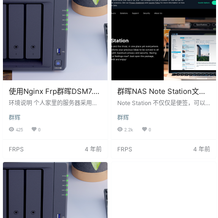
安装套件 01、…
已经倒闭~ 听说以前15块钱上车
的，没赶上 卖家已经给我刷好系
统，支持rstp协议，所以我…
使用Nginx Frp群晖DSM7.0
群晖NAS Note Station文档
后手机浏览器无法打开登录
插件使用指南
环境说明 个人家里的服务器采用双
Note Station 不仅仅是便签，可以
一直 Loading…
线路访问 frp 方式 (主要访问群晖na
捕捉每一个灵光乍现的个人办公工
群辉
群辉
s网页版、esxi控制台等) 公网IP (pt
具，随时随地记录灵感，提升工作
辅种、drive文件同步) 架构图如下
效率。 优点 语音记录您的灵感和创
425
0
2.2k
0
目前公网IP访问群晖nas网页版手机
意 支持通过语音快速记录，即便在
电脑都没有问题，nginx + frp代理的
不方便打字时，仍能完整记录每一
FRPS
4 年前
FRPS
4 年前
方式PC端也没用问题，但是手机端
个珍贵灵感。 从电子邮件和网站剪
会一直提示Loading..加载中 首先我
取内容 安装 Synology Web Clipper
们先看一下frpc配置 [common] ser
浏览器扩展程序，保存网页文章和
ver_addr = FRP服务端IP…
重要电子邮件副本。 拖放重要文档
在记事本中保存和预览文档、照
片、音频文件和视频。…