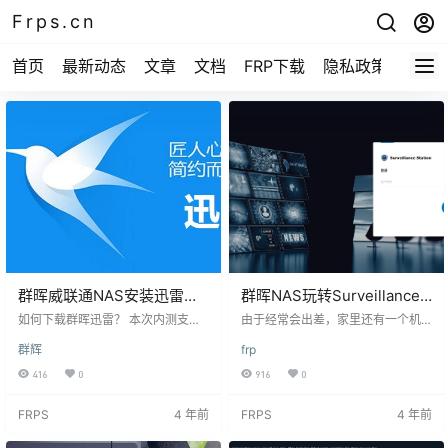
Frps.cn
首页
最新动态
文章
文档
FRP下载
隐私政策
群晖威联通NAS安装迅雷套
群晖NAS玩转Surveillance
件
Station监控套件
如何下载群晖迅雷？ 本次内测支持
由于经常会出差，家里还有一个机
设备： 群晖 x86_64和arm64v8，D
柜。为了监控服务器的监控，遇到
群辉
frp
SM 6.x、7.x系统 威联通x86_64设
火灾可以及时救治所以买个监控放
备，QTS和HERO系统 （威联通安
在家里面。感觉监控服务器也不需
416
0
916
0
装教程见文末） *arm32位暂时没有
要特别好的监控，就很随意的在咸
适配计划~ 1、下载群晖迅雷： 链
鱼卖了一台已经刷机好的小机器。6
FRPS
4 年前
FRPS
4 年前
接：https://pan.xunlei.com/s/VMfl
0RMB顺丰包邮 群晖Surveillance S
Af1dCXZ3-HKpCAkwUE_jA1 提取
tation套件需要摄像头支持rstp协议
码：ft6u 2、选择适合你的系统 4、
或者ONVIF才可以使用 博云的厂家