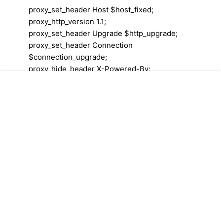
proxy_set_header Host $host_fixed;
proxy_http_version 1.1;
proxy_set_header Upgrade $http_upgrade;
proxy_set_header Connection
$connection_upgrade;
proxy_hide_header X-Powered-By;
设置了proxy_http_version 1.1 也不行哦。
首页
专题
认证
搜索
菜单
我的
回复
0
0
归档
2023年1月
2022年12月
2022年11月