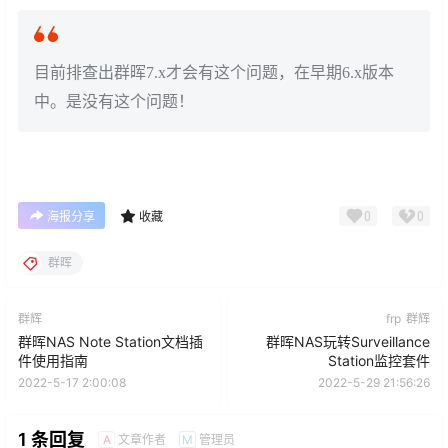
目前排查出群晖7.x才会有这个问题，在早期6.x版本
中。是没有这个问题！
0
0
海报分享
收藏
群晖
群辉
frp
群辉
群晖NAS Note Station文档插
群晖NAS玩转Surveillance
件使用指南
Station监控套件
2022-5-17 2:00:08
2022-5-29 21:56:26
1 条回复
文章作者
管理员
A
M