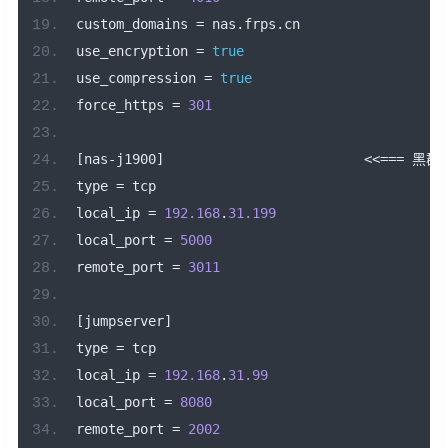
custom_domains 
=
 nas
.
frps
.
cn
use_encryption 
=
true
use_compression 
=
true
force_https 
=
301
[
nas
-
j1900
]
<<===
黑群
type 
=
 tcp
local_ip 
=
192.168
.
31.199
local_port 
=
5000
remote_port 
=
3011
[
jumpserver
]
type 
=
 tcp
local_ip 
=
192.168
.
31.99
local_port 
=
8080
remote_port 
=
2002