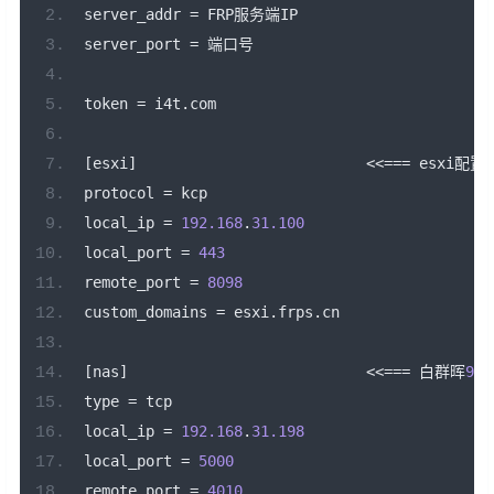
server_addr 
=
 FRP
服务端
IP
server_port 
=
端口号
token 
=
 i4t
.
com
[
esxi
]
<<===
 esxi
配置
protocol 
=
 kcp
local_ip 
=
192.168
.
31.100
local_port 
=
443
remote_port 
=
8098
custom_domains 
=
 esxi
.
frps
.
cn
[
nas
]
<<===
白群晖
920
type 
=
 tcp
local_ip 
=
192.168
.
31.198
local_port 
=
5000
remote_port 
=
4010