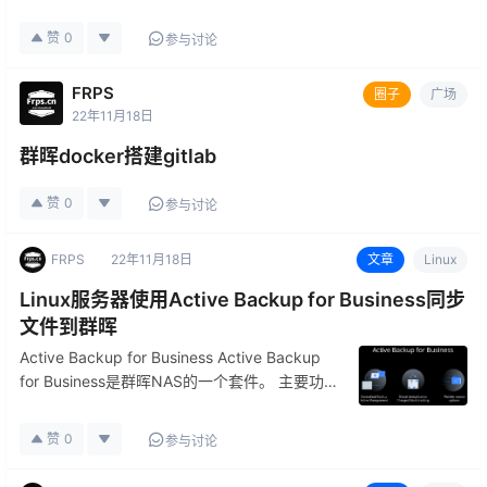
是呢，这些文档在ESXI6.0/ESXI7.0系列中部署
已经没有问题，当然这可能是官方的BUG，也有
赞
0
参与讨论
可能是官方版本的问题，我们开心版ESXI用户就
不过多…
FRPS
圈子
广场
22年11月18日
群晖docker搭建gitlab
赞
0
参与讨论
FRPS
22年11月18日
文章
Linux
Linux服务器使用Active Backup for Business同步
文件到群晖
Active Backup for Business Active Backup
for Business是群晖NAS的一个套件。 主要功
能： 支持Windows 服务器/PC、Linux服务器、
SMB/rsync文件服务器以及VMware…
赞
0
参与讨论