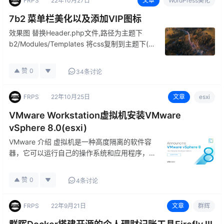
FRPS
22年10月27日
文章
WordPress美化
7b2 菜单栏美化以及添加VIP图标
效果图 替换Header.php文件,路径为主题下
b2/Modules/Templates 将css复制到主题下(后
台-->主题-->自定义-->额外css中) 图片替换到
根目录下即可/www/wwwroot/站点/pic…
赞
0
34条讨论
FRPS
22年10月25日
文章
esxi
VMware Workstation虚拟机安装VMware
vSphere 8.0(esxi)
VMware 介绍 虚拟机是一种高度隔离的软件容
器，它可以运行自己的操作系统和应用程序，就
好像它是一台物理计算机一样。虚拟机的行为完
全类似于一台物理计算机，它包含自己的虚拟
赞
0
4条讨论
（即基于软件实现的）CPU、RAM 硬盘和网络
接口卡 (NIC)。 …
FRPS
22年9月21日
文章
群辉