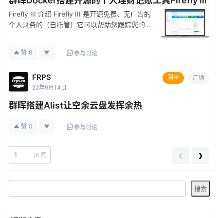
群晖Docker搭建开源的个人理财记账工具Firefly III
Firefly III 介绍 Firefly III 是开源免费、无广告的
个人财务的（自托管）它可以帮助您跟踪您的支
出和收入，统计少花钱多存钱。Firefly III 支持
使用预算、类别和标签。使用一堆外部工具，支
赞
0
参与讨论
持可以导入数据。它还提供许…
FRPS
圈子
广场
22年9月14日
群晖搭建Alist让空余云盘发挥余热
赞
0
参与讨论
/
6 页
❮
❯