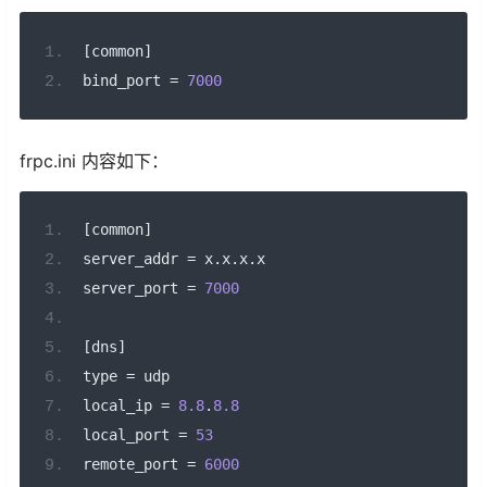
[
common
]
bind_port 
=
7000
frpc.ini 内容如下：
[
common
]
server_addr 
=
 x
.
x
.
x
.
x
server_port 
=
7000
[
dns
]
type 
=
 udp
local_ip 
=
8.8
.
8.8
local_port 
=
53
remote_port 
=
6000