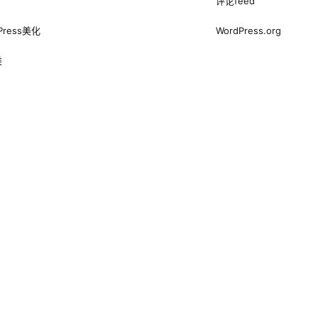
评论feed
Press美化
WordPress.org
类