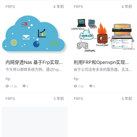
通过提供简易的部署方式以及一些
安装frpc客户端，并且通过宝塔ngin
FRPS
4 年前
FRPS
4 年前
额外插件，以提升用户体验。 官网:
x配置域名 群晖7.0截图 群晖安装Do
https://ttrss.henry.wang TTRSS 安
cker 这里我们需要有服务端的IP和
装 目前TTRSS安装可以分为两种 D
端口，这样就可以直接的群晖上面
ocker安装…
安装客户端即可 套件中心-->搜索--
>Docker 配置Docker 点击…
内网穿透Nas 基于Frp实现群
利用FRP和Openvpn实现内
晖的远程访问
网穿透外网访问
今天将以群晖系统为例，通过Frp，
由于公司没有多余的服务器，无法
实现Nas各大服务（包括但不限于ss
进行学习。购买云主机不是很划
frp
frp
h服务、DSM服务、移动端DS fil
算，首先我是采用esxi作为底层的系
e）的远程访问。 一、梳理需要映射
统，通过web ui来进行管理控制虚
11.2k
0
7.3k
0
端口 首先梳理出公网想要访问的服
拟机，在esxi中的虚拟机采取网卡桥
务，自定义清楚访问端口： 【ssh】
接的模式进行访问。但是在公司可
FRPS
5 年前
FRPS
5 年前
（本地默认端口：22） 自定义访问
能就无法访问到服务器，所以我采
端口：2222 【DSM服务】（本地默
用frp协议。通过我阿里云的ECS当
认端口：5000-http 5001-https）
做通信，并且为了安全起见，我将e
自定义访问端口：443 【DS file】
sxi ui解析的nginx设置只允许内网网
（本地默认端口：5000…
段访问，并且安装了openVPN。这
样在家里面我直接走内网访问…