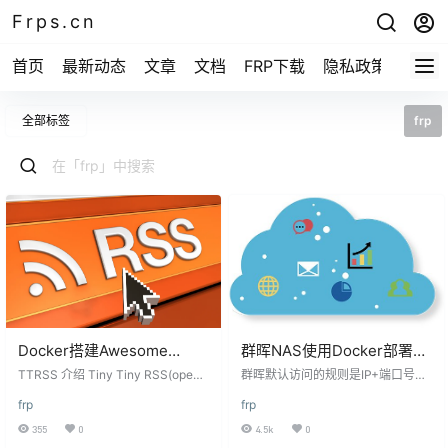
Frps.cn
首页
最新动态
文章
文档
FRP下载
隐私政策
全部标签
frp
Docker搭建Awesome
群晖NAS使用Docker部署
ttrss_Tiny Tiny RSS
frpc客户端实现内网穿透
TTRSS 介绍 Tiny Tiny RSS(opens
群晖默认访问的规则是IP+端口号，
new window)是一款基于PHP的免
并且在内网访问比较麻烦。我们经
frp
frp
费开源RSS聚合阅读器。?Awesom
常会有外出使用的需求，需要在外
e TTRSS旨在提供一个 「一站式容
网访问群晖nas进行操作。接下来给
355
0
4.5k
0
器化」的Tiny Tiny RSS解决方案，
大家讲解如何通过群晖docker插件