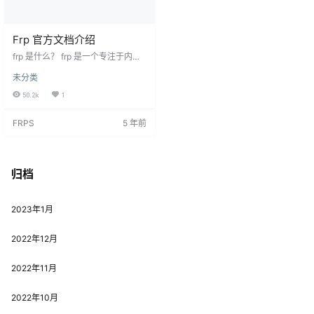
Frp 官方文档介绍
frp 是什么？ frp 是一个专注于内网
穿透的高性能的反向代理应用，支
未分类
持 TCP、UDP、HTTP、HTTPS 等
多种协议。可以将内网服务以安
50.2k
1
全、便捷的方式通过具有公网 IP 节
点的中转暴露到公网。 为什么使用
FRPS
5 年前
frp？ 通过在具有公网 IP 的节点上
部署 frp 服务端，可以轻松地将内网
服务穿透到公网，同时提供诸多专
业的功能特性，这包括： 客户端服
务端通信支持 TCP…
归档
2023年1月
2022年12月
2022年11月
2022年10月