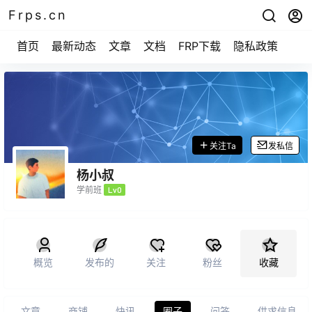
Frps.cn
首页
最新动态
文章
文档
FRP下载
隐私政策
关注Ta
发私信
杨小叔
学前班
Lv0
概览
发布的
关注
粉丝
收藏
文章
商铺
快讯
圈子
问答
供求信息