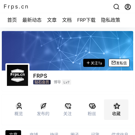
Frps.cn
首页
最新动态
文章
文档
FRP下载
隐私政策
关注Ta
发私信
FRPS
钻石会员
博导
Lv7
概览
发布的
关注
粉丝
收藏
文章
商铺
快讯
圈子
问答
供求信息