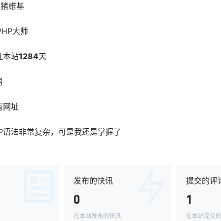
猪猪维基
PHP大师
驻本站
1284
天
男
有网址
HP语法非常复杂，可是我还是掌握了
发布的快讯
提交的评
0
1
在本站发布的快讯
在本站提交