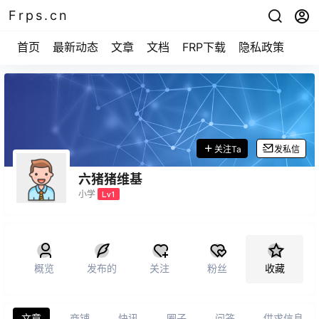
Frps.cn
首页
最新动态
文章
文档
FRP下载
隐私政策
关注Ta
发私信
六猪猪维基
小学
Lv1
概览
发布的
关注
粉丝
收藏
文章
商铺
快讯
圈子
问答
供求信息