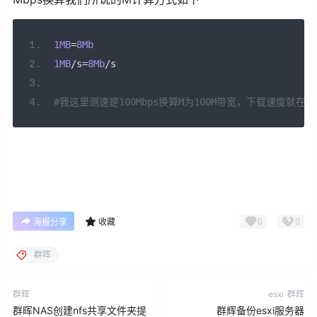
1MB
=
8Mb
1MB
/
s
=
8Mb
/
s
#我这里测速是100Mbps换算M为100M带宽，下载速度就在8-
0
0
海报分享
收藏
群晖
群辉
esxi
群辉
群晖NAS创建nfs共享文件夹提
群辉备份esxi服务器